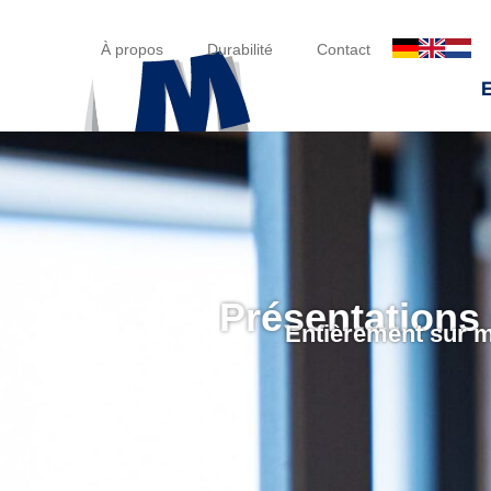
À propos
Durabilité
Contact
Présentations 
Entièrement sur 