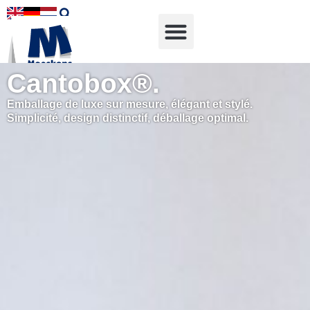
Cantobox®.
Emballage de luxe sur mesure, élégant et stylé.
Simplicité, design distinctif, déballage optimal.